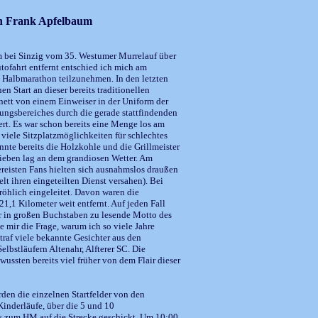
on Frank Apfelbaum
um bei Sinzig vom 35. Westumer Murrelauf über
fahrt entfernt entschied ich mich am
 Halbmarathon teilzunehmen. In den letzten
 Start an dieser bereits traditionellen
 nett von einem Einweiser in der Uniform der
zungsbereiches durch die gerade stattfindenden
rt. Es war schon bereits eine Menge los am
 viele Sitzplatzmöglichkeiten für schlechtes
nte bereits die Holzkohle und die Grillmeister
blieben lag an dem grandiosen Wetter. Am
reisten Fans hielten sich ausnahmslos draußen
elt ihren eingeteilten Dienst versahen). Bei
röhlich eingeleitet. Davon waren die
1,1 Kilometer weit entfernt. Auf jeden Fall
r in großen Buchstaben zu lesende Motto des
 mir die Frage, warum ich so viele Jahre
traf viele bekannte Gesichter aus den
bstläufern Altenahr, Alfterer SC. Die
ussten bereits viel früher von dem Flair dieser
rden die einzelnen Startfelder von den
Kinderläufe, über die 5 und 10
s zum HM auf die Strecke geschickt. Um 10:00