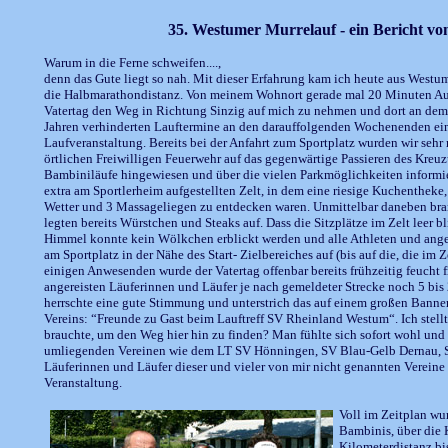
35. Westumer Murrelauf - ein Bericht v
Warum in die Ferne schweifen....,
denn das Gute liegt so nah. Mit dieser Erfahrung kam ich heute aus West
die Halbmarathondistanz. Von meinem Wohnort gerade mal 20 Minuten Auto
Vatertag den Weg in Richtung Sinzig auf mich zu nehmen und dort an dem
Jahren verhinderten Lauftermine an den darauffolgenden Wochenenden einen
Laufveranstaltung. Bereits bei der Anfahrt zum Sportplatz wurden wir sehr
örtlichen Freiwilligen Feuerwehr auf das gegenwärtige Passieren des Kreu
Bambiniläufe hingewiesen und über die vielen Parkmöglichkeiten informie
extra am Sportlerheim aufgestellten Zelt, in dem eine riesige Kuchentheke,
Wetter und 3 Massageliegen zu entdecken waren. Unmittelbar daneben bran
legten bereits Würstchen und Steaks auf. Dass die Sitzplätze im Zelt leer 
Himmel konnte kein Wölkchen erblickt werden und alle Athleten und ange
am Sportplatz in der Nähe des Start- Zielbereiches auf (bis auf die, die im Z
einigen Anwesenden wurde der Vatertag offenbar bereits frühzeitig feucht f
angereisten Läuferinnen und Läufer je nach gemeldeter Strecke noch 5 bis 2
herrschte eine gute Stimmung und unterstrich das auf einem großen Banne
Vereins: “Freunde zu Gast beim Lauftreff SV Rheinland Westum“. Ich stellte
brauchte, um den Weg hier hin zu finden? Man fühlte sich sofort wohl und 
umliegenden Vereinen wie dem LT SV Hönningen, SV Blau-Gelb Dernau, Sel
Läuferinnen und Läufer dieser und vieler von mir nicht genannten Vereine w
Veranstaltung.
Voll im Zeitplan wu
Bambinis, über die 
Kilometerdistanz bi