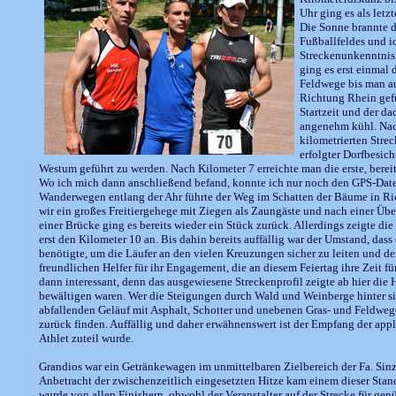
Uhr ging es als letz
Die Sonne brannte d
Fußballfeldes und i
Streckenunkenntnis,
ging es erst einmal
Feldwege bis man au
Richtung Rhein gefü
Startzeit und der d
angenehm kühl. Nach
kilometrierten Stre
erfolgter Dorfbesic
Westum geführt zu werden. Nach Kilometer 7 erreichte man die erste, bereit
Wo ich mich dann anschließend befand, konnte ich nur noch den GPS-Dat
Wanderwegen entlang der Ahr führte der Weg im Schatten der Bäume in Ri
wir ein großes Freitiergehege mit Ziegen als Zaungäste und nach einer Üb
einer Brücke ging es bereits wieder ein Stück zurück. Allerdings zeigte d
erst den Kilometer 10 an. Bis dahin bereits auffällig war der Umstand, da
benötigte, um die Läufer an den vielen Kreuzungen sicher zu leiten und de
freundlichen Helfer für ihr Engagement, die an diesem Feiertag ihre Zeit f
dann interessant, denn das ausgewiesene Streckenprofil zeigte ab hier die
bewältigen waren. Wer die Steigungen durch Wald und Weinberge hinter si
abfallenden Geläuf mit Asphalt, Schotter und unebenen Gras- und Feldwe
zurück finden. Auffällig und daher erwähnenswert ist der Empfang der app
Athlet zuteil wurde.
Grandios war ein Getränkewagen im unmittelbaren Zielbereich der Fa. Sinz
Anbetracht der zwischenzeitlich eingesetzten Hitze kam einem dieser Stan
wurde von allen Finishern, obwohl der Veranstalter auf der Strecke für ge