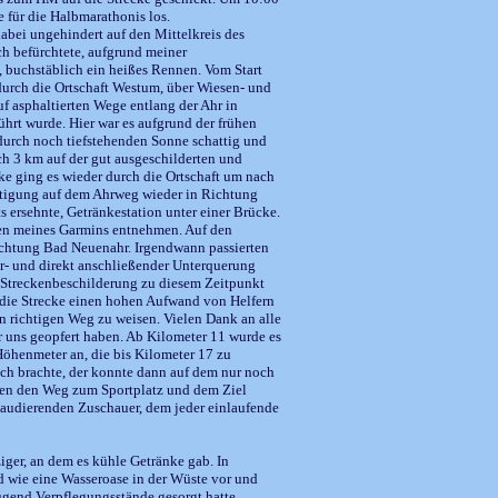
te für die Halbmarathonis los.
abei ungehindert auf den Mittelkreis des
ch befürchtete, aufgrund meiner
 buchstäblich ein heißes Rennen. Vom Start
 durch die Ortschaft Westum, über Wiesen- und
f asphaltierten Wege entlang der Ahr in
hrt wurde. Hier war es aufgrund der frühen
adurch noch tiefstehenden Sonne schattig und
 3 km auf der gut ausgeschilderten und
cke ging es wieder durch die Ortschaft um nach
htigung auf dem Ahrweg wieder in Richtung
s ersehnte, Getränkestation unter einer Brücke.
en meines Garmins entnehmen. Auf den
chtung Bad Neuenahr. Irgendwann passierten
er- und direkt anschließender Unterquerung
ie Streckenbeschilderung zu diesem Zeitpunkt
ss die Strecke einen hohen Aufwand von Helfern
n richtigen Weg zu weisen. Vielen Dank an alle
ür uns geopfert haben. Ab Kilometer 11 wurde es
 Höhenmeter an, die bis Kilometer 17 zu
ch brachte, der konnte dann auf dem nur noch
gen den Weg zum Sportplatz und dem Ziel
laudierenden Zuschauer, dem jeder einlaufende
iger, an dem es kühle Getränke gab. In
d wie eine Wasseroase in der Wüste vor und
nügend Verpflegungsstände gesorgt hatte,