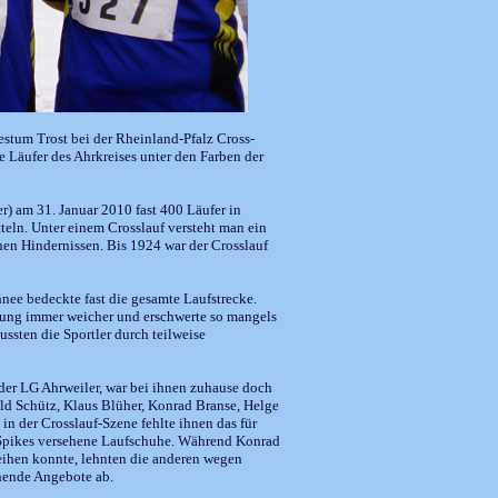
stum Trost bei der Rheinland-Pfalz Cross-
e Läufer des Ahrkreises unter den Farben der
) am 31. Januar 2010 fast 400 Läufer in
eln. Unter einem Crosslauf versteht man ein
hen Hindernissen. Bis 1924 war der Crosslauf
nee bedeckte fast die gesamte Laufstrecke.
tung immer weicher und erschwerte so mangels
sten die Sportler durch teilweise
der LG Ahrweiler, war bei ihnen zuhause doch
ld Schütz, Klaus Blüher, Konrad Branse, Helge
 der Crosslauf-Szene fehlte ihnen das für
t Spikes versehene Laufschuhe. Während Konrad
leihen konnte, lehnten die anderen wegen
hende Angebote ab.