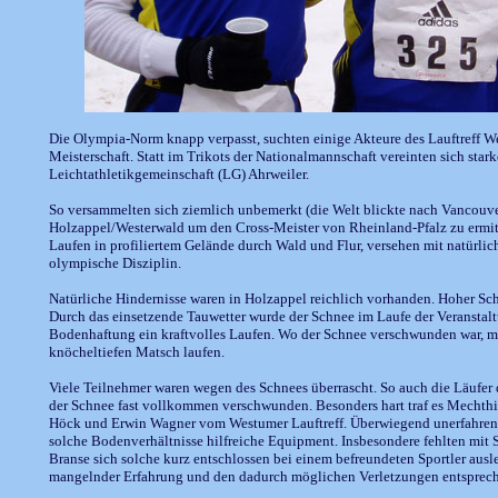
Die Olympia-Norm knapp verpasst, suchten einige Akteure des Lauftreff We
Meisterschaft. Statt im Trikots der Nationalmannschaft vereinten sich stark
Leichtathletikgemeinschaft (LG) Ahrweiler.
So versammelten sich ziemlich unbemerkt (die Welt blickte nach Vancouver
Holzappel/Westerwald um den Cross-Meister von Rheinland-Pfalz zu ermitt
Laufen in profiliertem Gelände durch Wald und Flur, versehen mit natürlic
olympische Disziplin.
Natürliche Hindernisse waren in Holzappel reichlich vorhanden. Hoher Sch
Durch das einsetzende Tauwetter wurde der Schnee im Laufe der Veranstal
Bodenhaftung ein kraftvolles Laufen. Wo der Schnee verschwunden war, mus
knöcheltiefen Matsch laufen.
Viele Teilnehmer waren wegen des Schnees überrascht. So auch die Läufer 
der Schnee fast vollkommen verschwunden. Besonders hart traf es Mechthi
Höck und Erwin Wagner vom Westumer Lauftreff. Überwiegend unerfahren in
solche Bodenverhältnisse hilfreiche Equipment. Insbesondere fehlten mi
Branse sich solche kurz entschlossen bei einem befreundeten Sportler aus
mangelnder Erfahrung und den dadurch möglichen Verletzungen entsprec